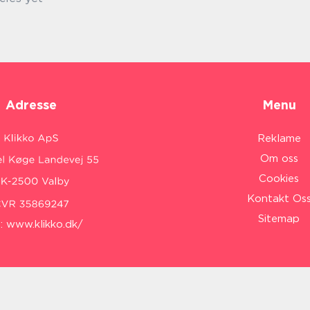
Adresse
Menu
Reklame
Om oss
Cookies
Kontakt Os
Sitemap
:
www.klikko.dk/