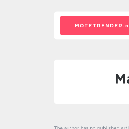
MOTETRENDER.
The author has no published arti