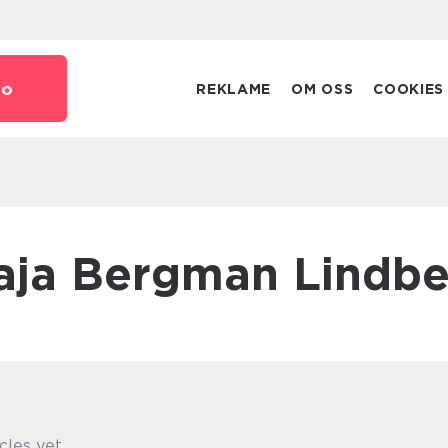
no
REKLAME
OM OSS
COOKIES
Maja Bergman Lindb
cles yet