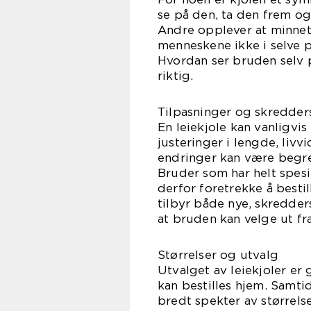
se på den, ta den frem og 
Andre opplever at minnet 
menneskene ikke i selve 
Hvordan ser bruden selv p
riktig.
Tilpasninger og skredde
En leiekjole kan vanligvis
justeringer i lengde, liv
endringer kan være begren
Bruder som har helt spesiel
derfor foretrekke å besti
tilbyr både nye, skredders
at bruden kan velge ut fr
Størrelser og utvalg
Utvalget av leiekjoler er 
kan bestilles hjem. Samti
bredt spekter av størrelser