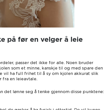
e på før en velger å leie
rdeler, passer det ikke for alle. Noen bruder
len som et minne, kanskje til og med spare den
 vil ha full frihet til å sy om kjolen akkurat slik
 fra en leieavtale.
n det lønne seg å tenke gjennom disse punktene:
ol de ønsker å ha fysisk i ettertid. De vil kunne