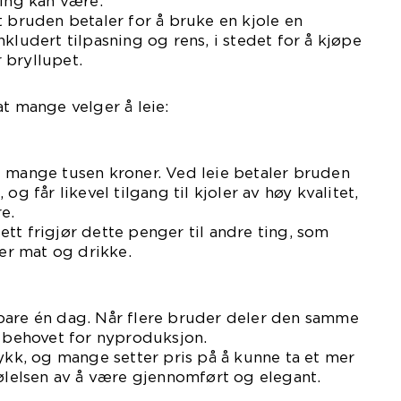
ring kan være:
t bruden betaler for å bruke en kjole en
kludert tilpasning og rens, i stedet for å kjøpe
 bryllupet.
at mange velger å leie:
e mange tusen kroner. Ved leie betaler bruden
og får likevel tilgang til kjoler av høy kvalitet,
e.
tt frigjør dette penger til andre ting, som
ler mat og drikke.
bare én dag. Når flere bruder deler den samme
s behovet for nyproduksjon.
rykk, og mange setter pris på å kunne ta et mer
følelsen av å være gjennomført og elegant.