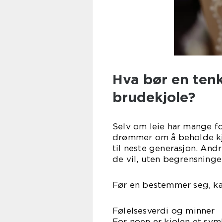
Hva bør en tenk
brudekjole?
Selv om leie har mange fo
drømmer om å beholde kjo
til neste generasjon. Andre
de vil, uten begrensninger
Før en bestemmer seg, ka
Følelsesverdi og minner
For noen er kjolen et symb