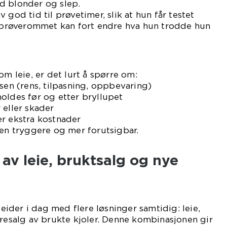
d blonder og slep.
 god tid til prøvetimer, slik at hun får testet
i prøverommet kan fort endre hva hun trodde hun
om leie, er det lurt å spørre om:
isen (rens, tilpasning, oppbevaring)
oldes før og etter bryllupet
 eller skader
er ekstra kostnader
sen tryggere og mer forutsigbar.
v leie, bruktsalg og nye
der i dag med flere løsninger samtidig: leie,
eresalg av brukte kjoler. Denne kombinasjonen gir