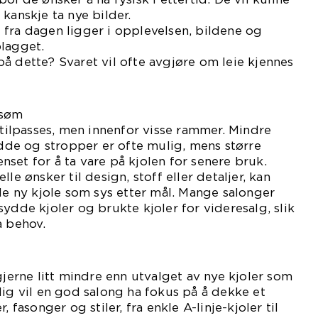
kanskje ta nye bilder.
fra dagen ligger i opplevelsen, bildene og
plagget.
å dette? Svaret vil ofte avgjøre om leie kjennes
rsøm
 tilpasses, men innenfor visse rammer. Mindre
vidde og stropper er ofte mulig, mens større
set for å ta vare på kjolen for senere bruk.
le ønsker til design, stoff eller detaljer, kan
lle ny kjole som sys etter mål. Mange salonger
ydde kjoler og brukte kjoler for videresalg, slik
a behov.
gjerne litt mindre enn utvalget av nye kjoler som
dig vil en god salong ha fokus på å dekke et
, fasonger og stiler, fra enkle A-linje-kjoler til