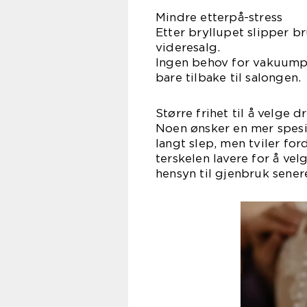
Mindre etterpå-stress
Etter bryllupet slipper b
videresalg.
Ingen behov for vakuumpos
bare tilbake til salongen.
Større frihet til å velge d
Noen ønsker en mer spesie
langt slep, men tviler ford
terskelen lavere for å vel
hensyn til gjenbruk sener