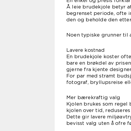
En enkel og presis forkla
Å leie brudekjole betyr a
begrenset periode, ofte in
den og beholde den etter
Noen typiske grunner til 
Lavere kostnad
En brudekjole koster oft
bare en brøkdel av prisen, 
gjerne fra kjente designer
For par med stramt budsje
fotograf, bryllupsreise el
Mer bærekraftig valg
Kjolen brukes som regel 
kjolen over tid, redusere
Dette gir lavere miljøavt
bevisst valg uten å ofre 