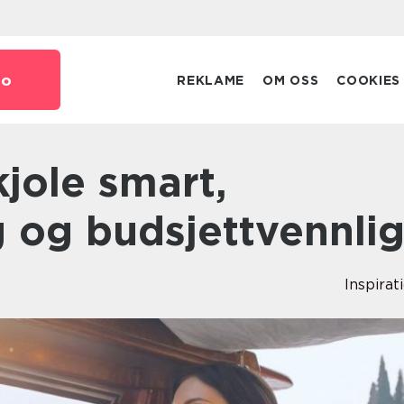
no
REKLAME
OM OSS
COOKIES
 og budsjettvennli
Inspirat