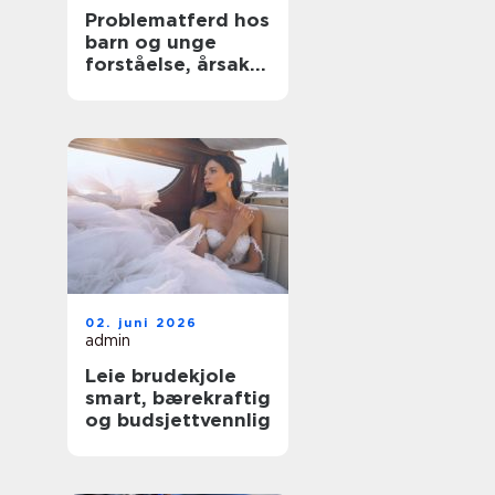
Problematferd hos
barn og unge
forståelse, årsaker
og tiltak
02. juni 2026
admin
Leie brudekjole
smart, bærekraftig
og budsjettvennlig