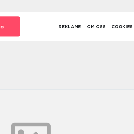
no
REKLAME
OM OSS
COOKIES