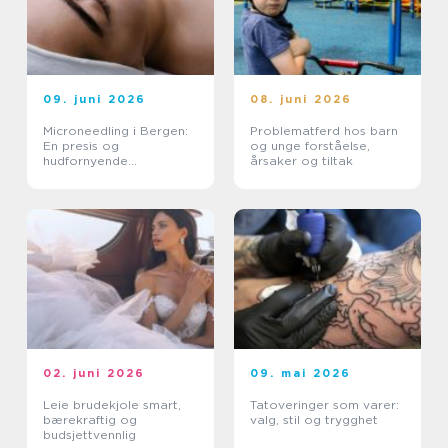
09. juni 2026
08. juni 2026
Microneedling i Bergen:
Problematferd hos barn
En presis og
og unge forståelse,
hudfornyende
årsaker og tiltak
behandling
02. juni 2026
09. mai 2026
Leie brudekjole smart,
Tatoveringer som varer:
bærekraftig og
valg, stil og trygghet
budsjettvennlig