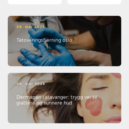
08. mai 2026
Tatoveringsfjerning oslo
06. mai 2026
Dermapen i stavanger: trygg vei til
glattere og sunnere hud