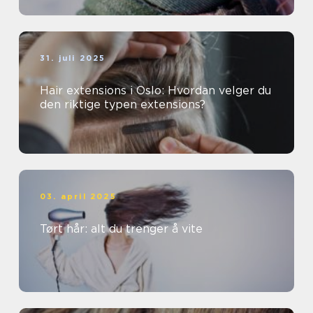
31. juli 2025
Hair extensions i Oslo: Hvordan velger du
den riktige typen extensions?
03. april 2025
Tørt hår: alt du trenger å vite