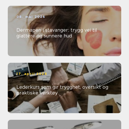
06. mai 2026
Dermapen i stavanger: trygg vei til
glattere og sunnere hud
17. april 2026
Lederkurs som gir trygghet, oversikt og
praktiske verktøy