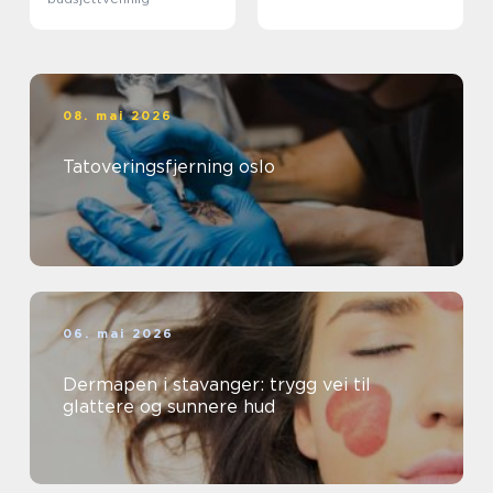
08. mai 2026
Tatoveringsfjerning oslo
06. mai 2026
Dermapen i stavanger: trygg vei til
glattere og sunnere hud