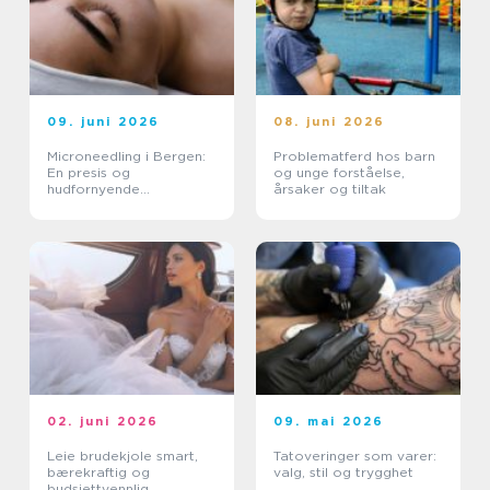
09. juni 2026
08. juni 2026
Microneedling i Bergen:
Problematferd hos barn
En presis og
og unge forståelse,
hudfornyende
årsaker og tiltak
behandling
02. juni 2026
09. mai 2026
Leie brudekjole smart,
Tatoveringer som varer:
bærekraftig og
valg, stil og trygghet
budsjettvennlig