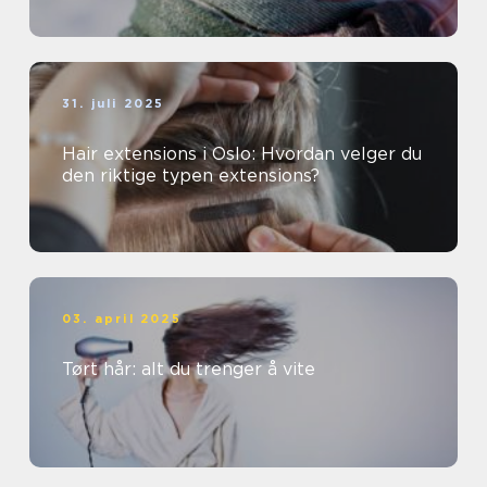
31. juli 2025
Hair extensions i Oslo: Hvordan velger du
den riktige typen extensions?
03. april 2025
Tørt hår: alt du trenger å vite