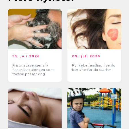
10. juli 2026
09. juli 2026
Frisør stavanger slik
Rynkebehandling hva du
finner du salongen som
bør vite før du starter
faktisk passer deg