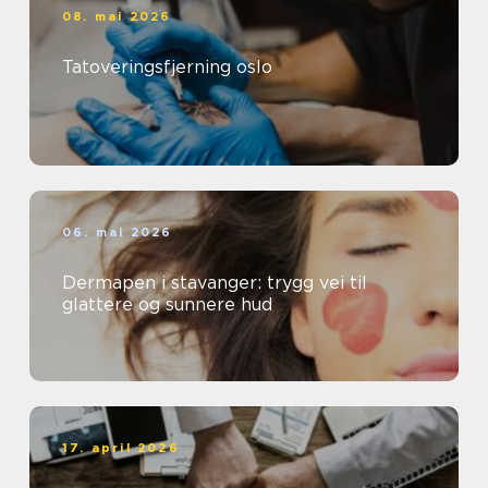
08. mai 2026
Tatoveringsfjerning oslo
06. mai 2026
Dermapen i stavanger: trygg vei til
glattere og sunnere hud
17. april 2026