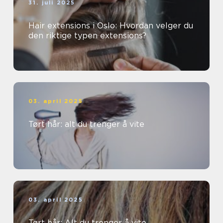
31. juli 2025
Hair extensions i Oslo: Hvordan velger du
den riktige typen extensions?
03. april 2025
Tørt hår: alt du trenger å vite
03. april 2025
Tørt hår: Alt du trenger å vite