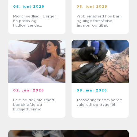
09. juni 2026
08. juni 2026
Microneedling i Bergen:
Problematferd hos barn
En presis og
og unge forståelse,
hudfornyende
årsaker og tiltak
behandling
02. juni 2026
09. mai 2026
Leie brudekjole smart,
Tatoveringer som varer:
bærekraftig og
valg, stil og trygghet
budsjettvennlig