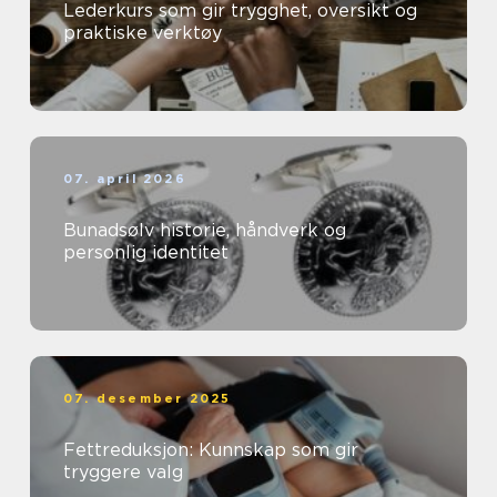
Lederkurs som gir trygghet, oversikt og
praktiske verktøy
07. april 2026
Bunadsølv historie, håndverk og
personlig identitet
07. desember 2025
Fettreduksjon: Kunnskap som gir
tryggere valg