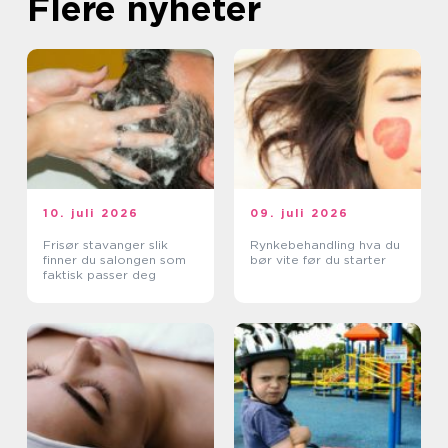
Flere nyheter
10. juli 2026
09. juli 2026
Frisør stavanger slik
Rynkebehandling hva du
finner du salongen som
bør vite før du starter
faktisk passer deg