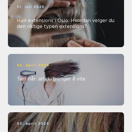
31. juli 2025
Hair extensions i Oslo: Hvordan velger du
den riktige typen extensions?
03. april 2025
Tørt hår: alt du trenger å vite
03. april 2025