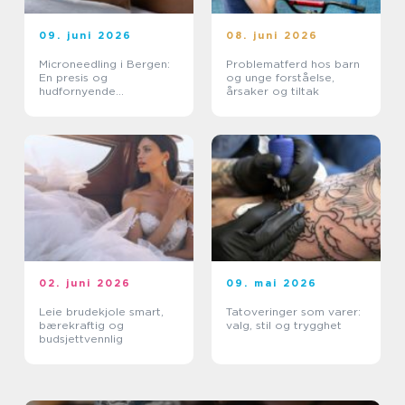
09. juni 2026
08. juni 2026
Microneedling i Bergen:
Problematferd hos barn
En presis og
og unge forståelse,
hudfornyende
årsaker og tiltak
behandling
02. juni 2026
09. mai 2026
Leie brudekjole smart,
Tatoveringer som varer:
bærekraftig og
valg, stil og trygghet
budsjettvennlig