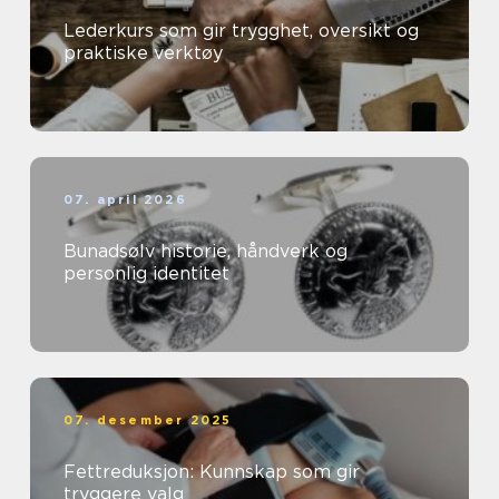
Lederkurs som gir trygghet, oversikt og
praktiske verktøy
07. april 2026
Bunadsølv historie, håndverk og
personlig identitet
07. desember 2025
Fettreduksjon: Kunnskap som gir
tryggere valg