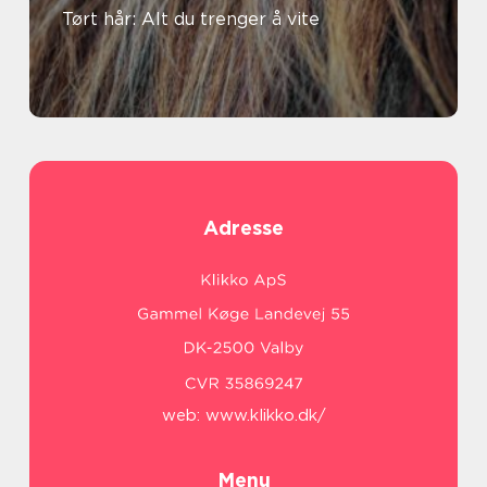
Tørt hår: Alt du trenger å vite
Adresse
web:
www.klikko.dk/
Menu