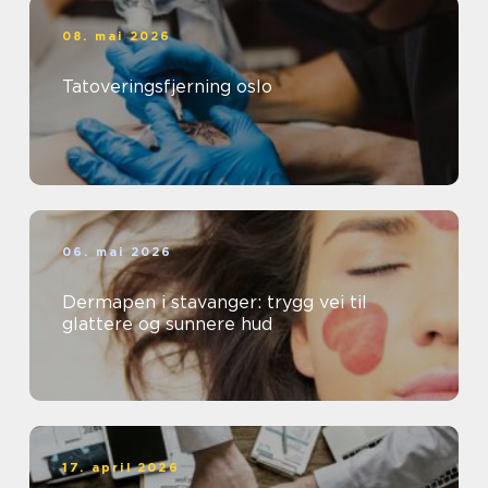
08. mai 2026
Tatoveringsfjerning oslo
06. mai 2026
Dermapen i stavanger: trygg vei til
glattere og sunnere hud
17. april 2026