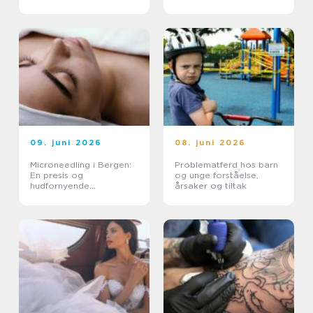
09. juni 2026
08. juni 2026
Microneedling i Bergen:
Problematferd hos barn
En presis og
og unge forståelse,
hudfornyende
årsaker og tiltak
behandling