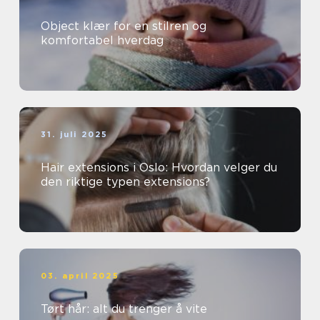
Object klær for en stilren og
komfortabel hverdag
31. juli 2025
Hair extensions i Oslo: Hvordan velger du
den riktige typen extensions?
03. april 2025
Tørt hår: alt du trenger å vite