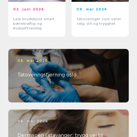
02. juni 2026
09. mai 2026
Leie brudekjole smart,
Tatoveringer som varer:
bærekraftig og
valg, stil og trygghet
budsjettvennlig
08. mai 2026
Tatoveringsfjerning oslo
06. mai 2026
Dermapen i stavanger: trygg vei til