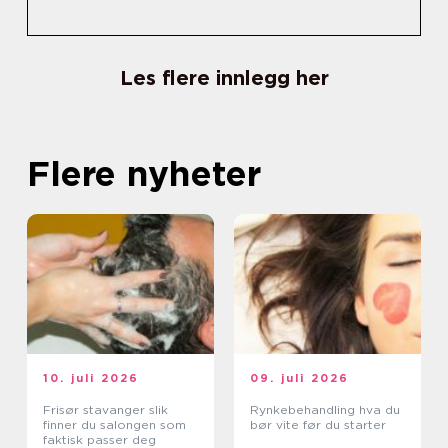
Les flere innlegg her
Flere nyheter
10. juli 2026
09. juli 2026
Frisør stavanger slik
Rynkebehandling hva du
finner du salongen som
bør vite før du starter
faktisk passer deg