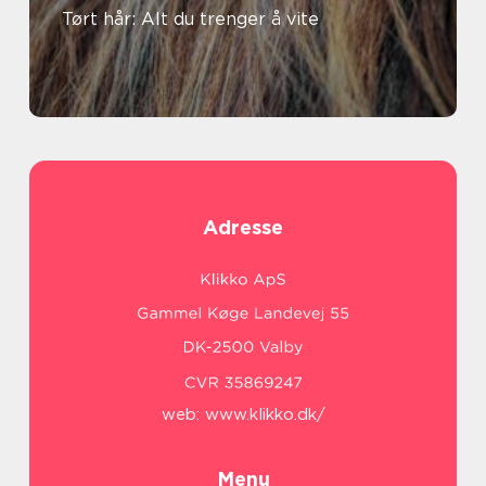
Tørt hår: Alt du trenger å vite
Adresse
web:
www.klikko.dk/
Menu