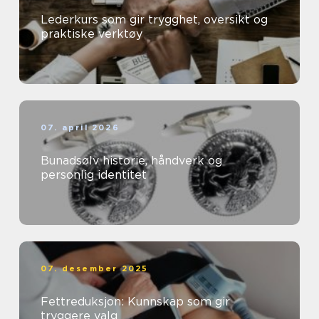
Lederkurs som gir trygghet, oversikt og
praktiske verktøy
07. april 2026
Bunadsølv historie, håndverk og
personlig identitet
07. desember 2025
Fettreduksjon: Kunnskap som gir
tryggere valg