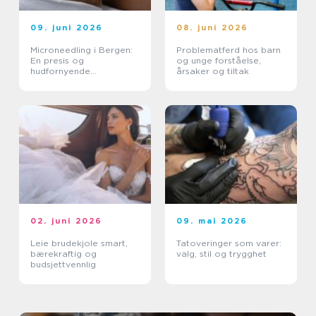
09. juni 2026
08. juni 2026
Microneedling i Bergen:
Problematferd hos barn
En presis og
og unge forståelse,
hudfornyende
årsaker og tiltak
behandling
02. juni 2026
09. mai 2026
Leie brudekjole smart,
Tatoveringer som varer:
bærekraftig og
valg, stil og trygghet
budsjettvennlig