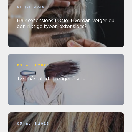
31. juli 2025
Hair extensions i Oslo: Hvordan velger du
den riktige typen extensions?
03. april 2025
Tørt hår: alt du trenger å vite
03. april 2025