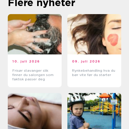
Flere nyheter
10. juli 2026
09. juli 2026
Frisør stavanger slik
Rynkebehandling hva du
finner du salongen som
bør vite før du starter
faktisk passer deg