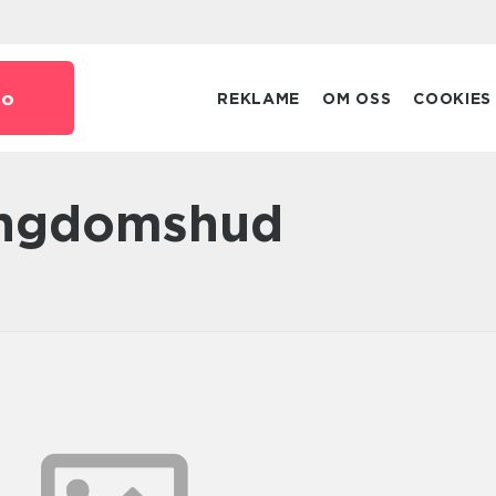
no
REKLAME
OM OSS
COOKIES
 ungdomshud