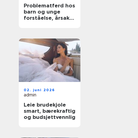
Problematferd hos
barn og unge
forståelse, årsaker
og tiltak
02. juni 2026
admin
Leie brudekjole
smart, bærekraftig
og budsjettvennlig