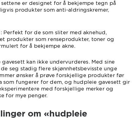
se settene er designet for å bekjempe tegn på
ligvis produkter som anti-aldringskremer,
 Perfekt for de som sliter med aknehud,
tet produkter som renseprodukter, toner og
rmulert for å bekjempe akne.
e gavesett kan ikke undervurderes. Med sine
 de seg stadig flere skjønnhetsbevisste unge
mer ønsker å prøve forskjellige produkter før
 som fungerer for dem, og hudpleie gavesett gir
 eksperimentere med forskjellige merker og
ke for mye penger.
ålinger om «hudpleie