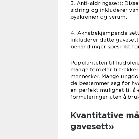
3. Anti-aldringssett: Dis
aldring og inkluderer van
øyekremer og serum.
4. Aknebekjempende sett:
inkluderer dette gaveset
behandlinger spesifikt fo
Populariteten til hudplei
mange fordeler tiltrekker
mennesker. Mange ungdom
de bestemmer seg for hva
en perfekt mulighet til å
formuleringer uten å bru
Kvantitative m
gavesett»