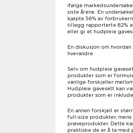
Ifølge markedsundersøkels
siste årene. En undersøke
kjøpte 56% av forbrukerne
tillegg rapporterte 82% 
eller gi et hudpleie gave
En diskusjon om hvordan f
hverandre
Selv om hudpleie gaveset
produkter som er formule
vanlige forskjeller mellom
Hudpleie gavesett kan var
produkter som er inklude
En annen forskjell er stø
full-size produkter, mens 
prøveprodukter. Dette ka
praktiske de er å ta med p