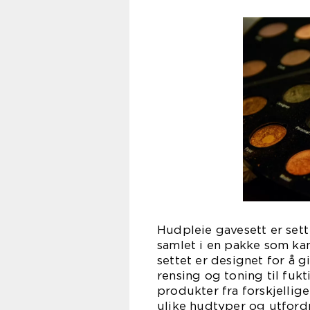
Hudpleie gavesett er set
samlet i en pakke som kan
settet er designet for å 
rensing og toning til fuk
produkter fra forskjellig
ulike hudtyper og utfordr