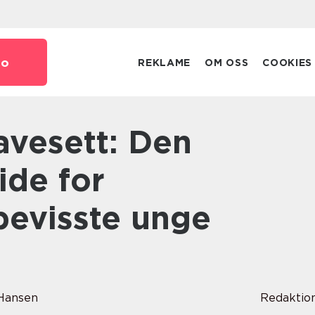
no
REKLAME
OM OSS
COOKIES
ide for
bevisste unge
Hansen
Redaktio