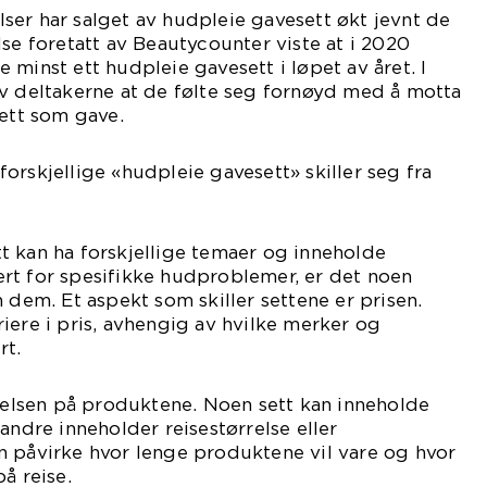
er har salget av hudpleie gavesett økt jevnt de
lse foretatt av Beautycounter viste at i 2020
 minst ett hudpleie gavesett i løpet av året. I
av deltakerne at de følte seg fornøyd med å motta
sett som gave.
orskjellige «hudpleie gavesett» skiller seg fra
t kan ha forskjellige temaer og inneholde
rt for spesifikke hudproblemer, er det noen
 dem. Et aspekt som skiller settene er prisen.
iere i pris, avhengig av hvilke merker og
rt.
rrelsen på produktene. Noen sett kan inneholde
andre inneholder reisestørrelse eller
n påvirke hvor lenge produktene vil vare og hvor
å reise.