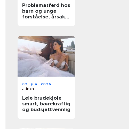
Problematferd hos
barn og unge
forståelse, årsaker
og tiltak
02. juni 2026
admin
Leie brudekjole
smart, bærekraftig
og budsjettvennlig