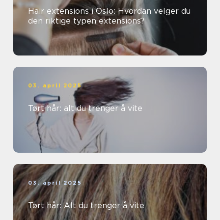
Hair extensions i Oslo: Hvordan velger du
den riktige typen extensions?
03. april 2025
Tørt hår: alt du trenger å vite
03. april 2025
Tørt hår: Alt du trenger å vite