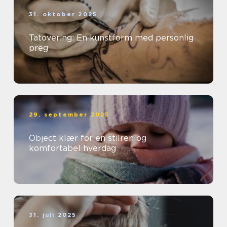
31. oktober 2025
Tatovering: En kunstform med personlig
preg
29. september 2025
Object klær for en stilren og
komfortabel hverdag
31. juli 2025