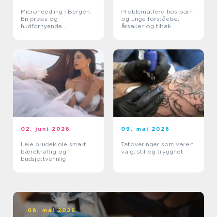
Microneedling i Bergen:
Problematferd hos barn
En presis og
og unge forståelse,
hudfornyende
årsaker og tiltak
behandling
02. juni 2026
09. mai 2026
Leie brudekjole smart,
Tatoveringer som varer:
bærekraftig og
valg, stil og trygghet
budsjettvennlig
08. mai 2026