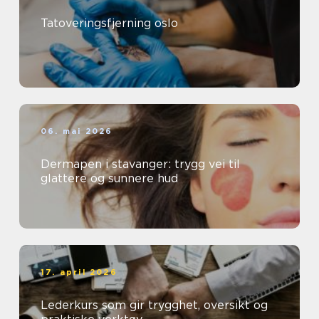
Tatoveringsfjerning oslo
06. mai 2026
Dermapen i stavanger: trygg vei til
glattere og sunnere hud
17. april 2026
Lederkurs som gir trygghet, oversikt og