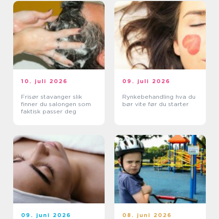
10. juli 2026
09. juli 2026
Frisør stavanger slik
Rynkebehandling hva du
finner du salongen som
bør vite før du starter
faktisk passer deg
09. juni 2026
08. juni 2026