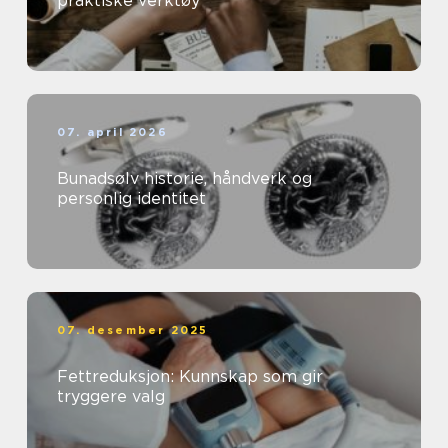
praktiske verktøy
07. april 2026
Bunadsølv historie, håndverk og
personlig identitet
07. desember 2025
Fettreduksjon: Kunnskap som gir
tryggere valg