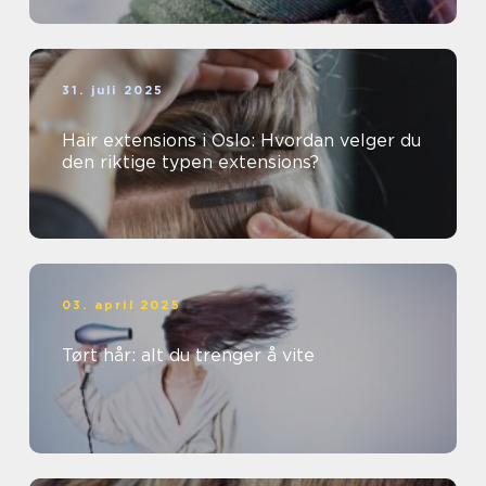
31. juli 2025
Hair extensions i Oslo: Hvordan velger du
den riktige typen extensions?
03. april 2025
Tørt hår: alt du trenger å vite