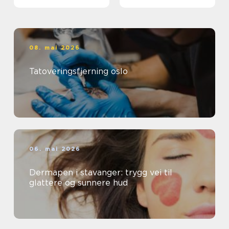
08. mai 2026
Tatoveringsfjerning oslo
06. mai 2026
Dermapen i stavanger: trygg vei til
glattere og sunnere hud