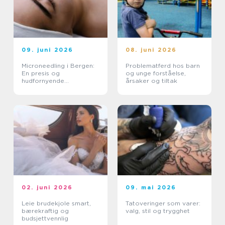
09. juni 2026
08. juni 2026
Microneedling i Bergen:
Problematferd hos barn
En presis og
og unge forståelse,
hudfornyende
årsaker og tiltak
behandling
02. juni 2026
09. mai 2026
Leie brudekjole smart,
Tatoveringer som varer:
bærekraftig og
valg, stil og trygghet
budsjettvennlig