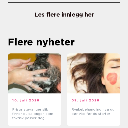
Les flere innlegg her
Flere nyheter
10. juli 2026
09. juli 2026
Frisør stavanger slik
Rynkebehandling hva du
finner du salongen som
bør vite før du starter
faktisk passer deg