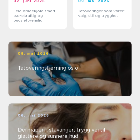
02. juni 2026
09. mai 2026
Leie brudekjole smart,
Tatoveringer som varer:
bærekraftig og
valg, stil og trygghet
budsjettvennlig
08. mai 2026
Tatoveringsfjerning oslo
06. mai 2026
Dermapen i stavanger: trygg vei til
glattere og sunnere hud