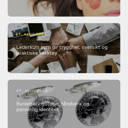
17. april 2026
Lederkurs som gir trygghet, oversikt og
praktiske verktøy
07. april 2026
Bunadsølv historie, håndverk og
personlig identitet