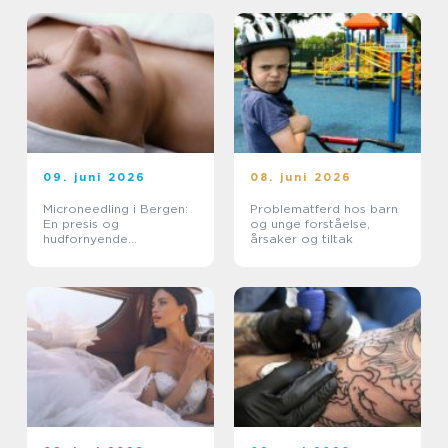
09. juni 2026
08. juni 2026
Microneedling i Bergen:
Problematferd hos barn
En presis og
og unge forståelse,
hudfornyende
årsaker og tiltak
behandling