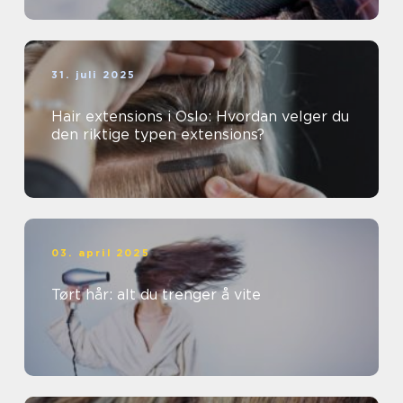
31. juli 2025
Hair extensions i Oslo: Hvordan velger du
den riktige typen extensions?
03. april 2025
Tørt hår: alt du trenger å vite