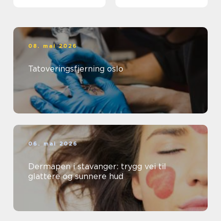
08. mai 2026
Tatoveringsfjerning oslo
06. mai 2026
Dermapen i stavanger: trygg vei til
glattere og sunnere hud