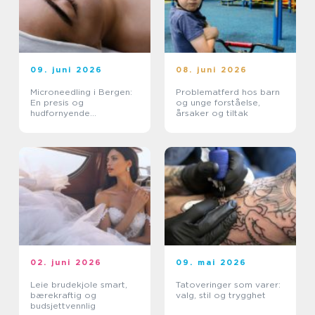
09. juni 2026
08. juni 2026
Microneedling i Bergen:
Problematferd hos barn
En presis og
og unge forståelse,
hudfornyende
årsaker og tiltak
behandling
02. juni 2026
09. mai 2026
Leie brudekjole smart,
Tatoveringer som varer:
bærekraftig og
valg, stil og trygghet
budsjettvennlig