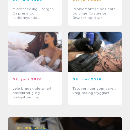
Microneedling i Bergen:
Problematferd hos barn
En presis og
og unge forståelse,
hudfornyende
årsaker og tiltak
behandling
02. juni 2026
09. mai 2026
Leie brudekjole smart,
Tatoveringer som varer:
bærekraftig og
valg, stil og trygghet
budsjettvennlig
08. mai 2026