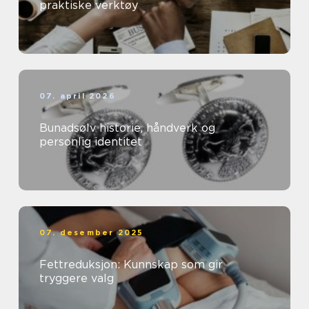
praktiske verktøy
07. april 2026
Bunadsølv historie, håndverk og
personlig identitet
07. desember 2025
Fettreduksjon: Kunnskap som gir
tryggere valg