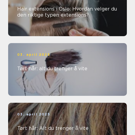
Hair extensions i Oslo: Hvordan velger du
den riktige typen extensions?
03. april 2025
Tørt hår: alt du trenger å vite
03. april 2025
Tørt hår: Alt du trenger å vite