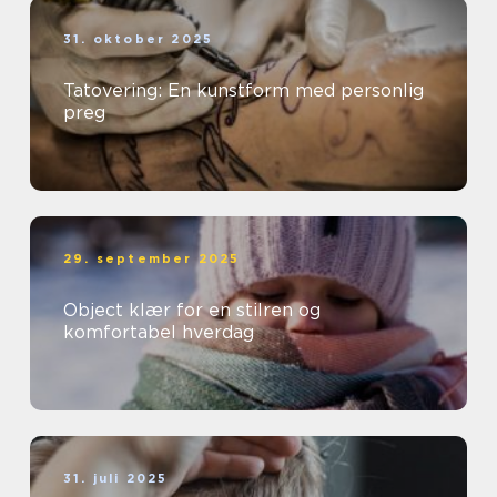
31. oktober 2025
Tatovering: En kunstform med personlig
preg
29. september 2025
Object klær for en stilren og
komfortabel hverdag
31. juli 2025