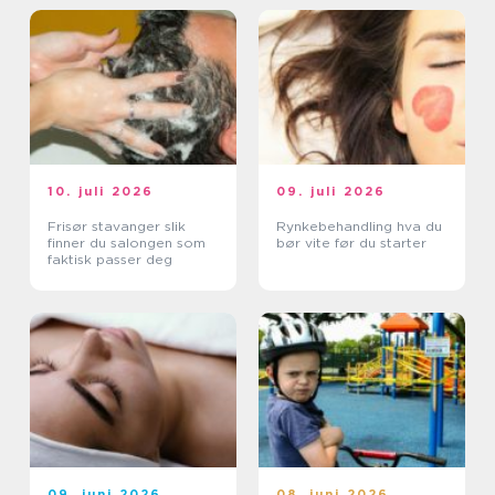
10. juli 2026
09. juli 2026
Frisør stavanger slik
Rynkebehandling hva du
finner du salongen som
bør vite før du starter
faktisk passer deg
09. juni 2026
08. juni 2026