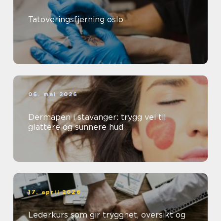
Tatoveringsfjerning oslo
06. mai 2026
Dermapen i stavanger: trygg vei til
glattere og sunnere hud
17. april 2026
Lederkurs som gir trygghet, oversikt og