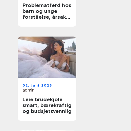
Problematferd hos
barn og unge
forståelse, årsaker
og tiltak
02. juni 2026
admin
Leie brudekjole
smart, bærekraftig
og budsjettvennlig