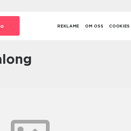
no
REKLAME
OM OSS
COOKIES
along