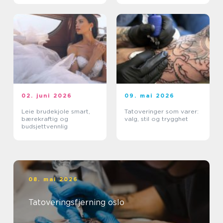
02. juni 2026
09. mai 2026
Leie brudekjole smart,
Tatoveringer som varer:
bærekraftig og
valg, stil og trygghet
budsjettvennlig
08. mai 2026
Tatoveringsfjerning oslo