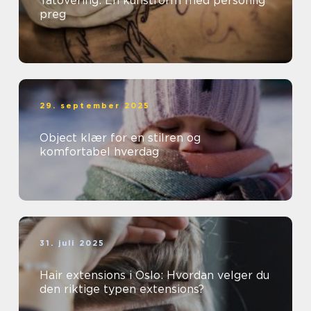
Tatovering: En kunstform med personlig
preg
29. september 2025
Object klær for en stilren og
komfortabel hverdag
31. juli 2025
Hair extensions i Oslo: Hvordan velger du
den riktige typen extensions?