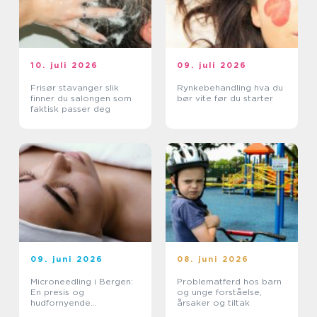
10. juli 2026
09. juli 2026
Frisør stavanger slik
Rynkebehandling hva du
finner du salongen som
bør vite før du starter
faktisk passer deg
09. juni 2026
08. juni 2026
Microneedling i Bergen:
Problematferd hos barn
En presis og
og unge forståelse,
hudfornyende
årsaker og tiltak
behandling