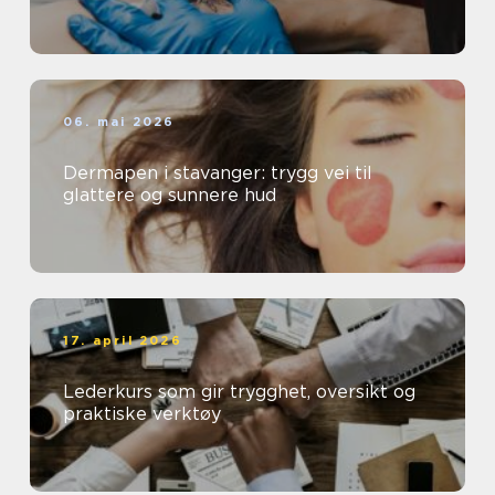
06. mai 2026
Dermapen i stavanger: trygg vei til
glattere og sunnere hud
17. april 2026
Lederkurs som gir trygghet, oversikt og
praktiske verktøy