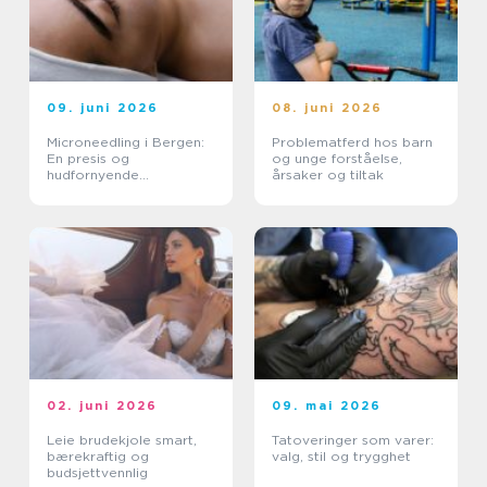
09. juni 2026
08. juni 2026
Microneedling i Bergen:
Problematferd hos barn
En presis og
og unge forståelse,
hudfornyende
årsaker og tiltak
behandling
02. juni 2026
09. mai 2026
Leie brudekjole smart,
Tatoveringer som varer:
bærekraftig og
valg, stil og trygghet
budsjettvennlig