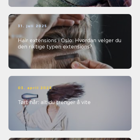
31. juli 2025
Hair extensions i Oslo: Hvordan velger du
den riktige typen extensions?
03. april 2025
Tørt hår: alt du trenger å vite