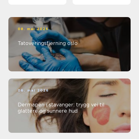
08. mai 2026
Tatoveringsfjerning oslo
06. mai 2026
Dermapen i stavanger: trygg vei til
glattere og sunnere hud