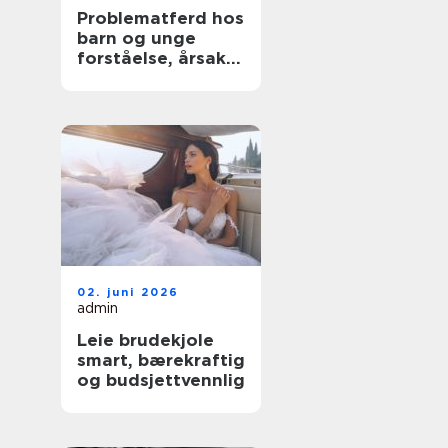
Problematferd hos
barn og unge
forståelse, årsaker
og tiltak
02. juni 2026
admin
Leie brudekjole
smart, bærekraftig
og budsjettvennlig