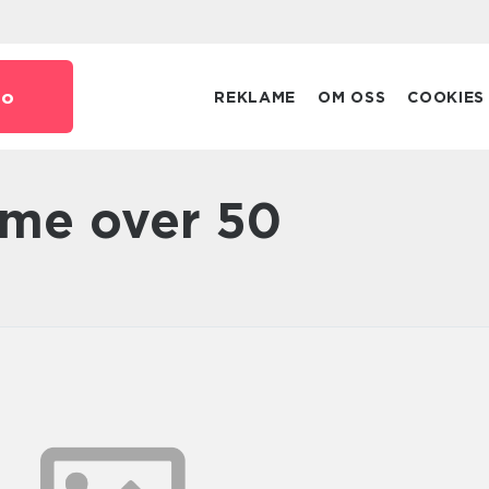
no
REKLAME
OM OSS
COOKIES
dame over 50