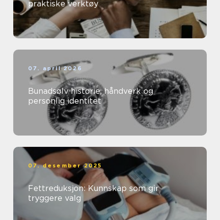
praktiske verktøy
07. april 2026
Bunadsølv historie, håndverk og
personlig identitet
07. desember 2025
Fettreduksjon: Kunnskap som gir
tryggere valg