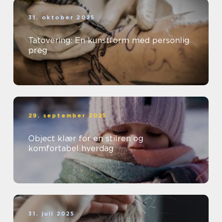
31. oktober 2025
Tatovering: En kunstform med personlig
preg
29. september 2025
Object klær for en stilren og
komfortabel hverdag
31. juli 2025