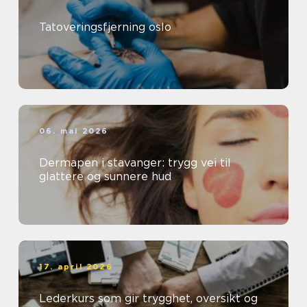
Tatoveringsfjerning oslo
06. mai 2026
Dermapen i stavanger: trygg vei til
glattere og sunnere hud
17. april 2026
Lederkurs som gir trygghet, oversikt og