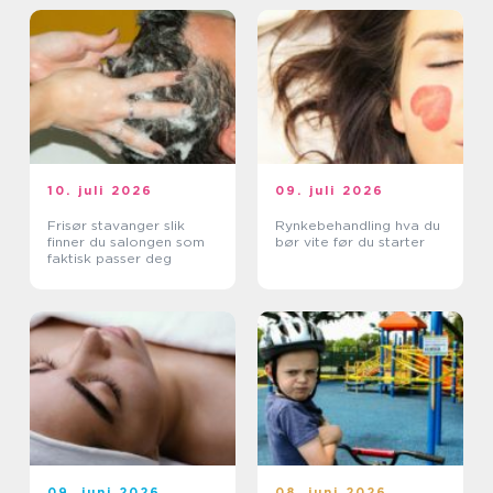
10. juli 2026
09. juli 2026
Frisør stavanger slik
Rynkebehandling hva du
finner du salongen som
bør vite før du starter
faktisk passer deg
09. juni 2026
08. juni 2026