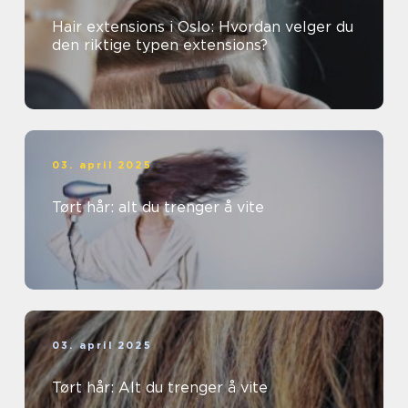
Hair extensions i Oslo: Hvordan velger du
den riktige typen extensions?
03. april 2025
Tørt hår: alt du trenger å vite
03. april 2025
Tørt hår: Alt du trenger å vite