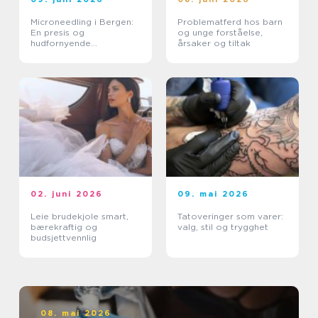
Microneedling i Bergen:
Problematferd hos barn
En presis og
og unge forståelse,
hudfornyende
årsaker og tiltak
behandling
02. juni 2026
09. mai 2026
Leie brudekjole smart,
Tatoveringer som varer:
bærekraftig og
valg, stil og trygghet
budsjettvennlig
08. mai 2026