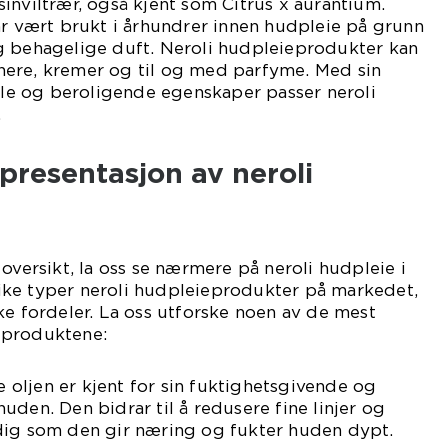
inviltrær, også kjent som Citrus x aurantium.
ar vært brukt i århundrer innen hudpleie på grunn
g behagelige duft. Neroli hudpleieprodukter kan
tonere, kremer og til og med parfyme. Med sin
elle og beroligende egenskaper passer neroli
.
presentasjon av neroli
oversikt, la oss se nærmere på neroli hudpleie i
 ulike typer neroli hudpleieprodukter på markedet,
ke fordeler. La oss utforske noen av de mest
eproduktene:
ne oljen er kjent for sin fuktighetsgivende og
uden. Den bidrar til å redusere fine linjer og
dig som den gir næring og fukter huden dypt.