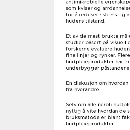
antimikrobielle egenskap
som kviser og arrdannelse
for å redusere stress og 
hudens tilstand.
Et av de mest brukte mål
studier basert på visuell 
forskerne evaluere hudens
fine linjer og rynker. Flere
hudpleieprodukter har en
underbygger påstandene o
En diskusjon om hvordan f
fra hverandre
Selv om alle neroli hudpl
nyttig å vite hvordan de s
bruksmetode er blant fakt
hudpleieprodukter.