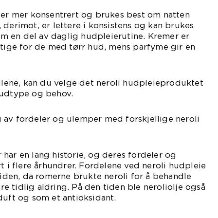
e er mer konsentrert og brukes best om natten
 derimot, er lettere i konsistens og kan brukes
 en del av daglig hudpleierutine. Kremer er
ttige for de med tørr hud, mens parfyme gir en
ellene, kan du velge det neroli hudpleieproduktet
hudtype og behov.
 av fordeler og ulemper med forskjellige neroli
har en lang historie, og deres fordeler og
t i flere århundrer. Fordelene ved neroli hudpleie
dtiden, da romerne brukte neroli for å behandle
 tidlig aldring. På den tiden ble neroliolje også
duft og som et antioksidant.