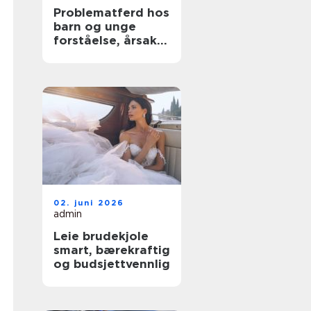
Problematferd hos
barn og unge
forståelse, årsaker
og tiltak
02. juni 2026
admin
Leie brudekjole
smart, bærekraftig
og budsjettvennlig