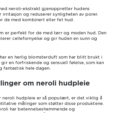
 med neroli-ekstrakt gjenoppretter hudens
r irritasjon og reduserer synligheten av porer.
or de med kombinert eller fet hud.
rem er perfekt for de med tørr og moden hud. Den
mulerer cellefornyelse og gir huden en sunn og
har en herlig blomsterduft som har blitt brukt i
 gir en forfriskende og sensuell følelse, som kan
 fantastisk hele dagen.
linger om neroli hudpleie
 neroli hudpleie er så populært, er det viktig å
titative målinger som støtter disse produktene.
 neroli har betennelseshemmende og