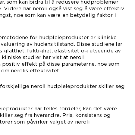
er, som kan bidra til å redusere hudproblemer
. Videre har neroli også vist seg å være effektiv
angst, noe som kan være en betydelig faktor i
emetodene for hudpleieprodukter er kliniske
evaluering av hudens tilstand. Disse studiene lar
 glatthet, fuktighet, elastisitet og utseende av
 kliniske studier har vist at neroli
 positiv effekt på disse parameterne, noe som
m nerolis effektivitet.
orskjellige neroli hudpleieprodukter skiller seg
eieprodukter har felles fordeler, kan det være
killer seg fra hverandre. Pris, konsistens og
orer som påvirker valget av neroli