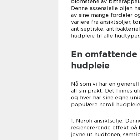
blomstene av bitterappels
Denne essensielle oljen h
av sine mange fordeler o
variere fra ansiktsoljer, 
antiseptiske, antibakteri
hudpleie til alle hudtyper
En omfattende 
hudpleie
Nå som vi har en generell 
all sin prakt. Det finnes
og hver har sine egne uni
populære neroli hudplei
1. Neroli ansiktsolje: Den
regenererende effekt på h
jevne ut hudtonen, samti