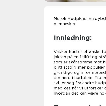
Neroli Hudpleie: En dybd
mennesker
Innledning:
Vakker hud er et ønske f
jakten på en feilfri og st
som er skånsomme mot hud
blitt stadig mer populær 
grundige og informerende 
om neroli hudpleie. Fra e
skiller seg fra andre hud
med oss når vi utforsker
hvordan det kan være nøkk