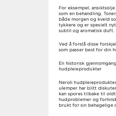
For eksempel, ansiktsolj
som en behandling. Toner,
både morgen og kveld som
tykkere og er spesielt ny
subtil og aromatisk duft.
Ved å forstå disse forskj
som passer best for din 
En historisk gjennomgang
hudpleieprodukter
Neroli hudpleieprodukter 
ulemper har blitt diskuter
kan spores tilbake til ol
hudproblemer og forhindre
brukt for sin behagelige 