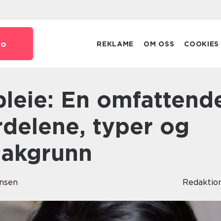
no
REKLAME
OM OSS
COOKIES
ordelene, typer og
bakgrunn
nsen
Redaktio