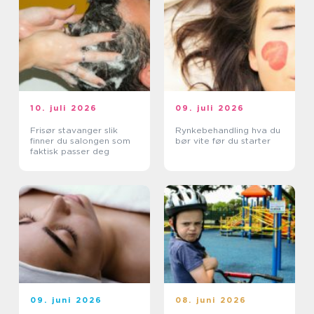
10. juli 2026
09. juli 2026
Frisør stavanger slik
Rynkebehandling hva du
finner du salongen som
bør vite før du starter
faktisk passer deg
09. juni 2026
08. juni 2026