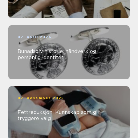
07. april 2026
Bunadsølv historie, håndverk og
personlig identitet
07. desember 2025
Fettreduksjon: Kunnskap som gir
tryggere valg