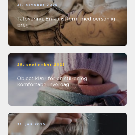
31. oktober 2025
Tatovering: En kunstform med personlig
preg
29. september 2025
Object klær for en stilren og
komfortabel hverdag
31. juli 2025