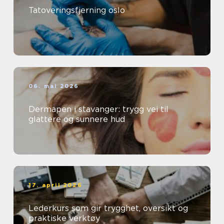
Tatoveringsfjerning oslo
06. mai 2026
Dermapen i stavanger: trygg vei til
glattere og sunnere hud
17. april 2026
Lederkurs som gir trygghet, oversikt og
praktiske verktøy