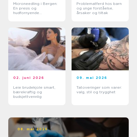
Microneedling i Bergen:
Problematferd hos barn
En presis og
og unge forståelse,
hudfornyende
årsaker og tiltak
behandling
02. juni 2026
09. mai 2026
Leie brudekjole smart,
Tatoveringer som varer:
bærekraftig og
valg, stil og trygghet
budsjettvennlig
08. mai 2026