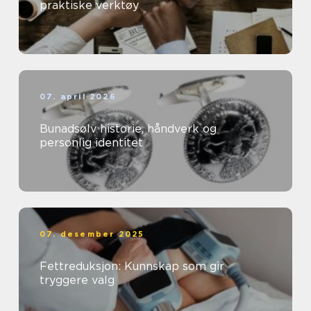
praktiske verktøy
07. april 2026
Bunadsølv historie, håndverk og
personlig identitet
07. desember 2025
Fettreduksjon: Kunnskap som gir
tryggere valg