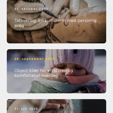
31. oktober 2025
Tatovering: En kunstform med personlig
preg
29. september 2025
Object klær for en stilren og
komfortabel hverdag
31. juli 2025