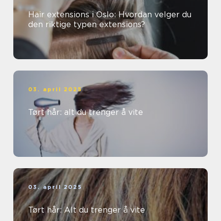
Hair extensions i Oslo: Hvordan velger du
den riktige typen extensions?
03. april 2025
Tørt hår: alt du trenger å vite
03. april 2025
Tørt hår: Alt du trenger å vite