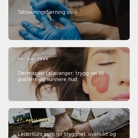
Tatoveringsfjerning oslo
06. mai 2026
Dermapen i stavanger: trygg vei til
glattere og sunnere hud
17. april 2026
Lederkurs som gir trygghet, oversikt og