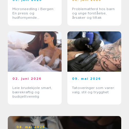
Microneedling i Bergen:
Problematferd hos barn
En presis og
og unge forståelse,
hudfornyende
årsaker og tiltak
behandling
02. juni 2026
09. mai 2026
Leie brudekjole smart,
Tatoveringer som varer:
bærekraftig og
valg, stil og trygghet
budsjettvennlig
08. mai 2026