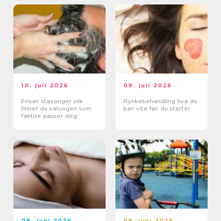
10. juli 2026
09. juli 2026
Frisør stavanger slik
Rynkebehandling hva du
finner du salongen som
bør vite før du starter
faktisk passer deg
09. juni 2026
08. juni 2026