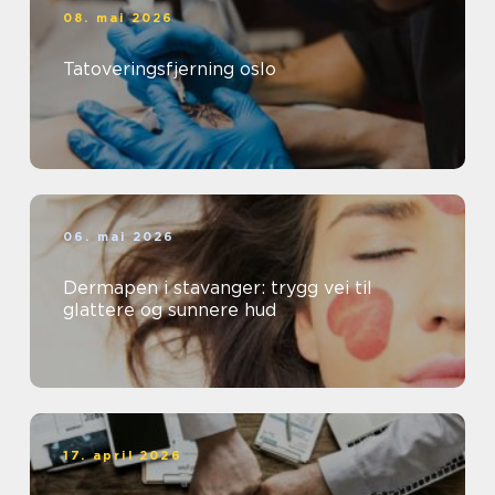
08. mai 2026
Tatoveringsfjerning oslo
06. mai 2026
Dermapen i stavanger: trygg vei til
glattere og sunnere hud
17. april 2026