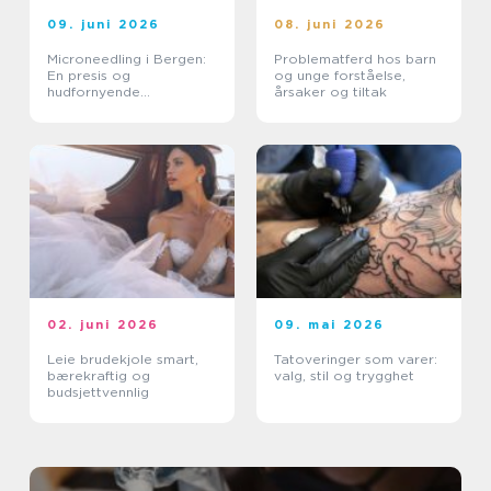
09. juni 2026
08. juni 2026
Microneedling i Bergen:
Problematferd hos barn
En presis og
og unge forståelse,
hudfornyende
årsaker og tiltak
behandling
02. juni 2026
09. mai 2026
Leie brudekjole smart,
Tatoveringer som varer:
bærekraftig og
valg, stil og trygghet
budsjettvennlig