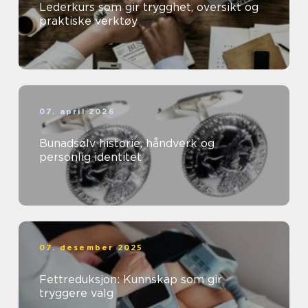
Lederkurs som gir trygghet, oversikt og
praktiske verktøy
07. april 2026
Bunadsølv historie, håndverk og
personlig identitet
07. desember 2025
Fettreduksjon: Kunnskap som gir
tryggere valg