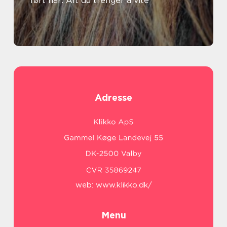
Tørt hår: Alt du trenger å vite
Adresse
web:
www.klikko.dk/
Menu