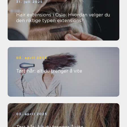
31. juli 2025
Hair extensions i Oslo: Hvordan velger du
den riktige typen extensions?
03. april 2025
Tørt hår: alt du trenger å vite
03. april 2025