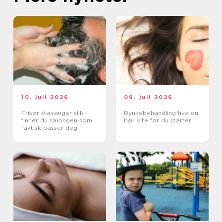
10. juli 2026
09. juli 2026
Frisør stavanger slik
Rynkebehandling hva du
finner du salongen som
bør vite før du starter
faktisk passer deg