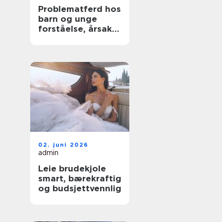
Problematferd hos
barn og unge
forståelse, årsaker
og tiltak
02. juni 2026
admin
Leie brudekjole
smart, bærekraftig
og budsjettvennlig