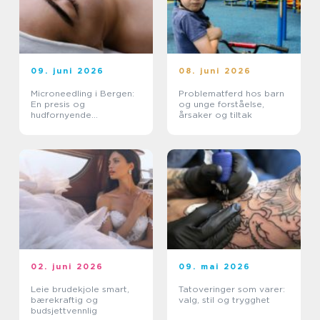
09. juni 2026
08. juni 2026
Microneedling i Bergen:
Problematferd hos barn
En presis og
og unge forståelse,
hudfornyende
årsaker og tiltak
behandling
02. juni 2026
09. mai 2026
Leie brudekjole smart,
Tatoveringer som varer:
bærekraftig og
valg, stil og trygghet
budsjettvennlig