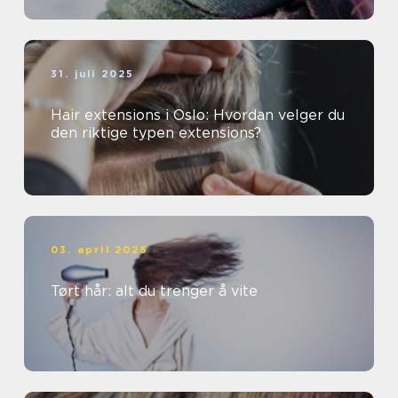
31. juli 2025
Hair extensions i Oslo: Hvordan velger du
den riktige typen extensions?
03. april 2025
Tørt hår: alt du trenger å vite