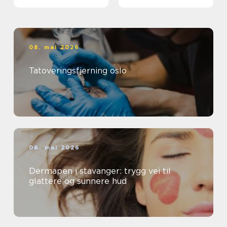
08. mai 2026
Tatoveringsfjerning oslo
06. mai 2026
Dermapen i stavanger: trygg vei til
glattere og sunnere hud