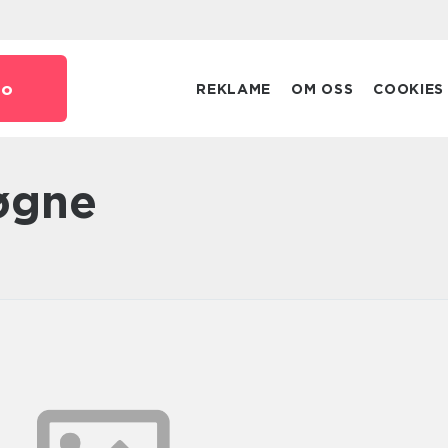
no
REKLAME
OM OSS
COOKIES
søgne