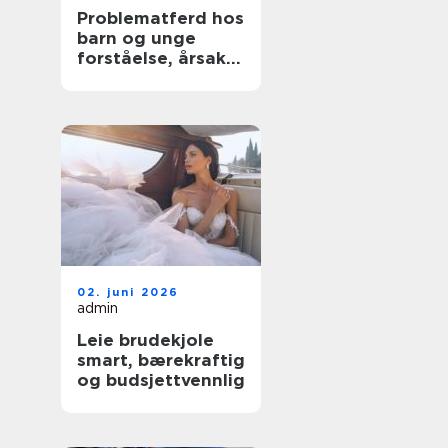
Problematferd hos
barn og unge
forståelse, årsaker
og tiltak
02. juni 2026
admin
Leie brudekjole
smart, bærekraftig
og budsjettvennlig