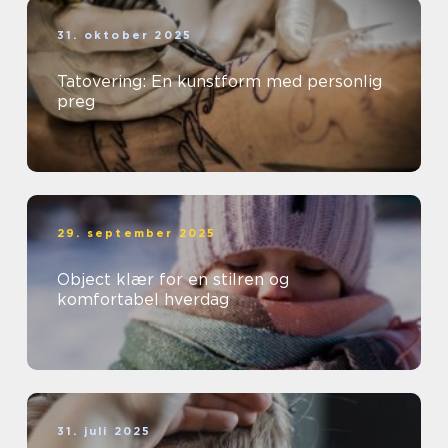
31. oktober 2025
Tatovering: En kunstform med personlig
preg
29. september 2025
Object klær for en stilren og
komfortabel hverdag
31. juli 2025