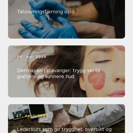
Tatoveringsfjerning oslo
06. mai 2026
Dermapen i stavanger: trygg vei til
glattere og sunnere hud
17. april 2026
Lederkurs som gir trygghet, oversikt og