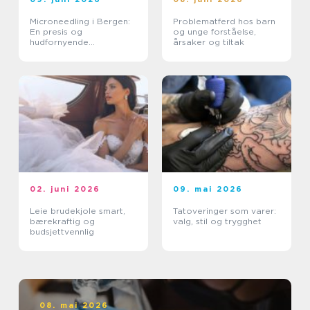
Microneedling i Bergen:
Problematferd hos barn
En presis og
og unge forståelse,
hudfornyende
årsaker og tiltak
behandling
02. juni 2026
09. mai 2026
Leie brudekjole smart,
Tatoveringer som varer:
bærekraftig og
valg, stil og trygghet
budsjettvennlig
08. mai 2026