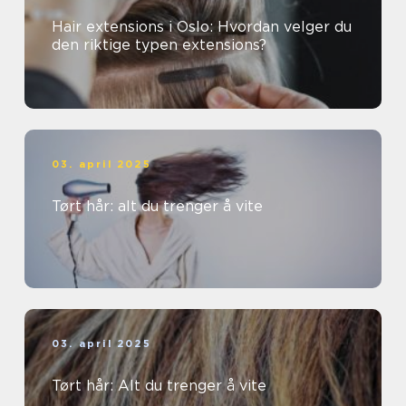
Hair extensions i Oslo: Hvordan velger du
den riktige typen extensions?
03. april 2025
Tørt hår: alt du trenger å vite
03. april 2025
Tørt hår: Alt du trenger å vite