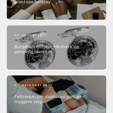
praktiske verktøy
07. april 2026
Bunadsølv historie, håndverk og
personlig identitet
07. desember 2025
Fettreduksjon: Kunnskap som gir
tryggere valg