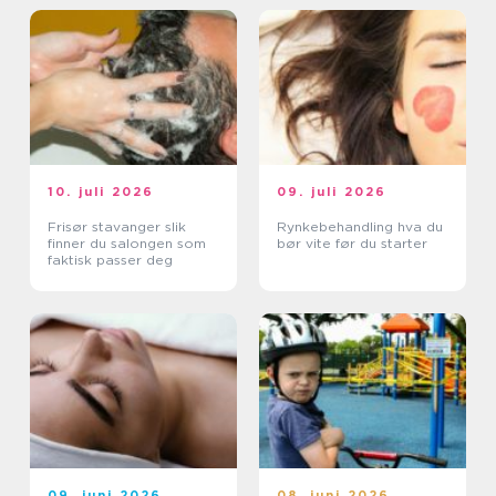
10. juli 2026
09. juli 2026
Frisør stavanger slik
Rynkebehandling hva du
finner du salongen som
bør vite før du starter
faktisk passer deg
09. juni 2026
08. juni 2026